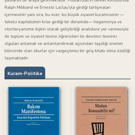
yazılarını bir araya getirmektedir. Poulantzas'ın devlet konusunda
Ralph Miliband ve Ernesto Laclau'yla girdiği tartışmaları
içermesinin yanı sıra, bu eser, bu büyük siyaset kuramcısının —
tekelci kapitalizmin krize girdiği bir dönemde— hegemonya ve
otoriteryanizme ilişkin olarak geliştirdiği analizlere yer vermesiyle
de toplum ve siyaset teorisi öğrencileri ile devrimci teorinin
olguları anlamak ve anlamlandırmak açısından taşıdığı önemin
bilincinde olan okurlar için vazgeçilmez bir giriş kitabı olma özelliği
taşımaktadır.
Kuram-Politika