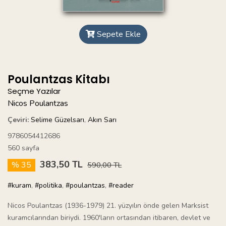
Sepete Ekle
Poulantzas Kitabı
Seçme Yazılar
Nicos Poulantzas
Çeviri:
Selime Güzelsarı
,
Akın Sarı
9786054412686
560 sayfa
383,50 TL
% 35
590,00 TL
#kuram
,
#politika
,
#poulantzas
,
#reader
Nicos Poulantzas (1936-1979) 21. yüzyılın önde gelen Marksist
kuramcılarından biriydi. 1960'ların ortasından itibaren, devlet ve