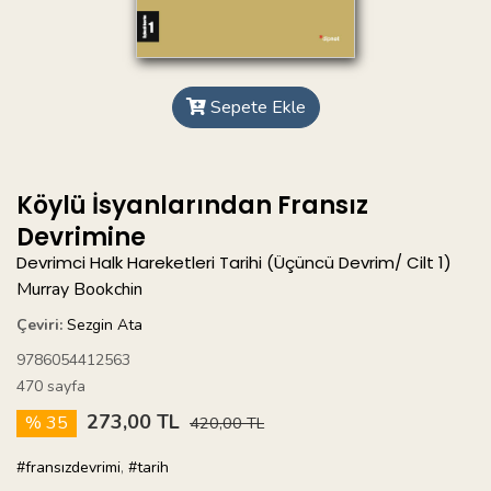
Sepete Ekle
Köylü İsyanlarından Fransız
Devrimine
Devrimci Halk Hareketleri Tarihi (Üçüncü Devrim/ Cilt 1)
Murray Bookchin
Çeviri:
Sezgin Ata
9786054412563
470 sayfa
273,00 TL
% 35
420,00 TL
#fransızdevrimi
,
#tarih