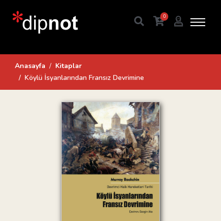
0
Anasayfa
Kitaplar
Köylü İsyanlarından Fransız Devrimine