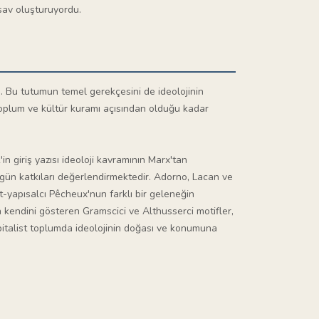
sav oluşturuyordu.
". Bu tutumun temel gerekçesini de ideolojinin
toplum ve kültür kuramı açısından olduğu kadar
n giriş yazısı ideoloji kavramının Marx'tan
özgün katkıları değerlendirmektedir. Adorno, Lacan ve
st-yapısalcı Pêcheux'nun farklı bir geleneğin
 kendini gösteren Gramscici ve Althusserci motifler,
apitalist toplumda ideolojinin doğası ve konumuna