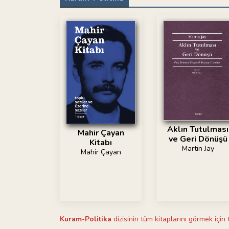
Aklın Tutulması
Mahir Çayan
ve Geri Dönüşü
Kitabı
Martin Jay
Mahir Çayan
Kuram-Politika
dizisinin tüm kitaplarını görmek için 