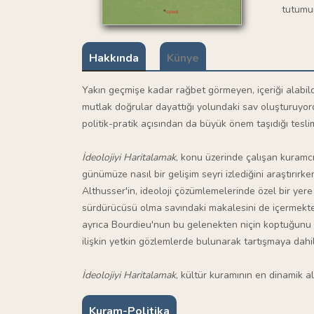
tutumun
Hakkında
Künye
Yakın geçmişe kadar rağbet görmeyen, içeriği alabild
mutlak doğrular dayattığı yolundaki sav oluşturuyo
politik-pratik açısından da büyük önem taşıdığı tesl
İdeolojiyi Haritalamak
, konu üzerinde çalışan kuramcı
günümüze nasıl bir gelişim seyri izlediğini araştırı
Althusser'in, ideoloji çözümlemelerinde özel bir yere 
sürdürücüsü olma savındaki makalesini de içermekted
ayrıca Bourdieu'nun bu gelenekten niçin koptuğunu öz
ilişkin yetkin gözlemlerde bulunarak tartışmaya dahi
İdeolojiyi Haritalamak
, kültür kuramının en dinamik a
Kuram-Politika