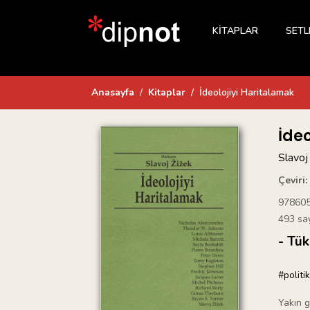
KİTAPLAR
SETL
Anasayfa
Kitaplar
İdeolojiyi Haritalamak
İde
Slavoj
Çeviri:
97860
493 sa
- Tük
#politi
Yakın g