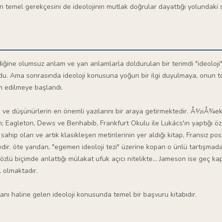
 temel gerekçesini de ideolojinin mutlak doğrular dayattığı yolundaki 
iğine olumsuz anlam ve yan anlamlarla doldurulan bir terimdi "ideoloji
rdu. Ama sonrasında ideoloji konusuna yoğun bir ilgi duyulmaya, onun 
im edilmeye başlandı.
 ve düşünürlerin en önemli yazılarını bir araya getirmektedir. Å½iÅ¾ek'i
rken; Eagleton, Dews ve Benhabib, Frankfurt Okulu ile Lukács'ın yaptığı 
sahip olan ve artık klasikleşen metinlerinin yer aldığı kitap, Fransız po
ir. öte yandan, "egemen ideoloji tezi" üzerine kopan o ünlü tartışmada
lü biçimde anlattığı mülakat ufuk açıcı nitelikte... Jameson ise geç k
l olmaktadır.
lanı haline gelen ideoloji konusunda temel bir başvuru kitabıdır.