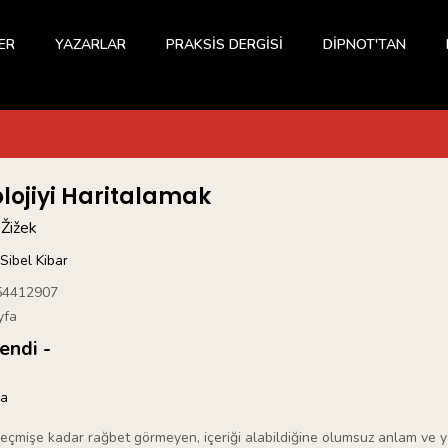
ER
YAZARLAR
PRAKSİS DERGİSİ
DİPNOT'TAN
olojiyi Haritalamak
 Žižek
Sibel Kibar
54412907
yfa
endi -
ka
eçmişe kadar rağbet görmeyen, içeriği alabildiğine olumsuz anlam ve yan