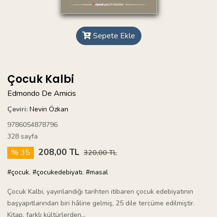
Sepete Ekle
Çocuk Kalbi
Edmondo De Amicis
Çeviri:
Nevin Özkan
9786054878796
328 sayfa
208,00 TL
% 35
320,00 TL
#çocuk
,
#çocukedebiyatı
,
#masal
Çocuk Kalbi, yayınlandığı tarihten itibaren çocuk edebiyatının
başyapıtlarından biri hâline gelmiş, 25 dile tercüme edilmiştir.
Kitap, farklı kültürlerden...