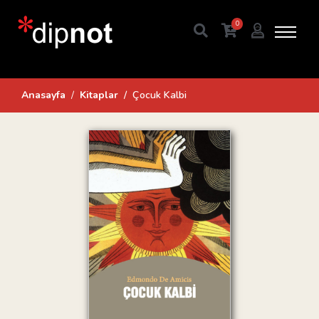
0
Anasayfa
Kitaplar
Çocuk Kalbi