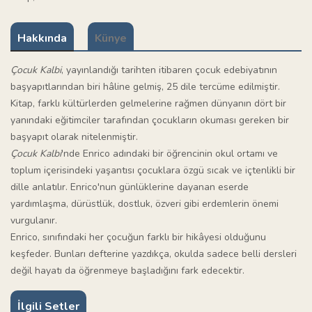
Hakkında
Künye
Çocuk Kalbi
, yayınlandığı tarihten itibaren çocuk edebiyatının
başyapıtlarından biri hâline gelmiş, 25 dile tercüme edilmiştir.
Kitap, farklı kültürlerden gelmelerine rağmen dünyanın dört bir
yanındaki eğitimciler tarafından çocukların okuması gereken bir
başyapıt olarak nitelenmiştir.
Çocuk Kalbi
'nde Enrico adındaki bir öğrencinin okul ortamı ve
toplum içerisindeki yaşantısı çocuklara özgü sıcak ve içtenlikli bir
dille anlatılır. Enrico'nun günlüklerine dayanan eserde
yardımlaşma, dürüstlük, dostluk, özveri gibi erdemlerin önemi
vurgulanır.
Enrico, sınıfındaki her çocuğun farklı bir hikâyesi olduğunu
keşfeder. Bunları defterine yazdıkça, okulda sadece belli dersleri
değil hayatı da öğrenmeye başladığını fark edecektir.
İlgili Setler