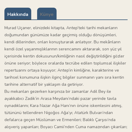
Hakkında
Künye
Murad Uçaner, elinizdeki kitapta, Antep’teki tarihi mekanların
doğumundan günümüze kadar geçirmiş olduğu dönüşümleri,
kendi dillerinden, onları konuşturarak anlatıyor. Bu mekânların
kendi özel yaşanmışlıklarının serencamını aktararak, son yüz yıl
içerisinde kentin dokusunun/kimliğinin nasıl değiştirildiğini gözler
önüne seriyor; böylece oralarda tecrübe edilen toplumsal ilişkiler
repertuarını ortaya koyuyor; Antep’in kimliğine, karakterine ve
tarihsel konumuna ilişkin ilginç bilgiler sunmanın yanı sıra kentin
tarihine alternatif bir yaklaşım da getiriyor.
Bu mekanları gezerken karşınıza bir zamanlar Adil Bey ile
ayakkabıcı Zadik’in Arasa Meydanı’ndaki pazar yerinde tavla
oynadıklarını; Kara Nazar Ağa Hanı’nın önüne iskemlesini atmış,
tütününü tellendiren Nigoğos Ağa’yı; Atatürk Bulvarı’ndan
defalarca geçen Müslüman ve Ermenileri; Balıklı Çarşısı’nda
alışveriş yapanları; Boyacı Camii’nden Cuma namazından çıkanları;