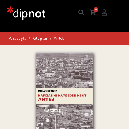
0
Anasayfa
Kitaplar
Anteb