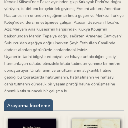
Kendirli Kilisesi’nde Pazar ayininden çıkıp Kırkayak Parkı’na doğru
yürüyen, iki dirhem bir çekirdek giyinmiş Ermeni aileleri; Amerikan
Hastanesi’nin önünden eşeğinin sırtında geçen ve Merkezi Türkiye
Koleji’ndeki dersine yetişmeye çalışan Alexan Bezciyan Hoca’yı;
Aziz Meryem Ana Kilisesi’nin karşısındaki Kilikya Koleji’nin
balkonundan Mardin Tepe’ye doğru seğirten Armenag Camicyan’ı;
Suburcu’dan aşağıya doğru inerken Şeyh Fethullah Camii’nde
abdest alanları gözünüzde canlandırabilirsiniz.
Uçaner’in tarihi bilgiyle edebiyatı ve hikaye anlatıcılığını çok iyi
harmanlayan üslubu elinizdeki kitabı tadından yenmez bir metne
dönüştürüyor. Unutmanın ve unutturmanın alışkanlık haline
geldiği bu topraklarda hatırlamanın, hatırlatmanın ve hafızayı
canlı tutmanın gündelik bir yaşam pratiği haline dönüşmesine
önemli katkı sunacak bir çalışma bu.
Araştırma İnceleme