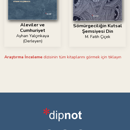
Aleviler ve
Sömürgeciliğin Kutsal
Cumhuriyet
Şemsiyesi Din
Ayhan Yalçınkaya
M. Fatih Çiçek
(Derleyen)
Araştırma İnceleme
dizisinin tüm kitaplarını görmek için tıklayın