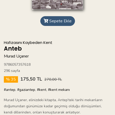
Sepete Ekle
Hafızasını Kaybeden Kent
Anteb
Murad Uçaner
9786057357618
296 sayfa
175,50 TL
% 35
270,00 TL
#antep
,
#gaziantep
,
#kent
,
#kent mekanı
Murad Uçaner, elinizdeki kitapta, Antep’teki tarihi mekanların
doğumundan günümüze kadar geçirmiş olduğu dönüşümleri,
kendi dillerinden, onları konuşturarak anlatıyor.