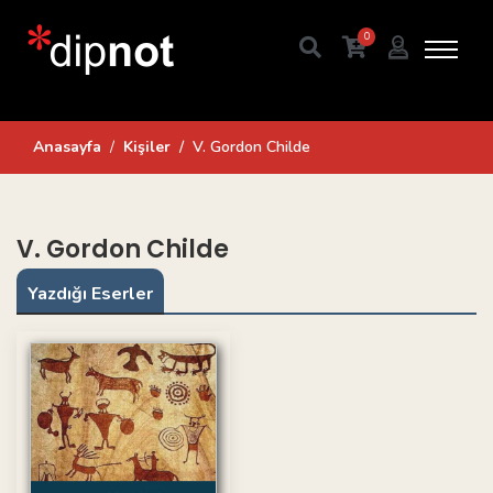
0
Anasayfa
Kişiler
V. Gordon Childe
V. Gordon Childe
Yazdığı Eserler