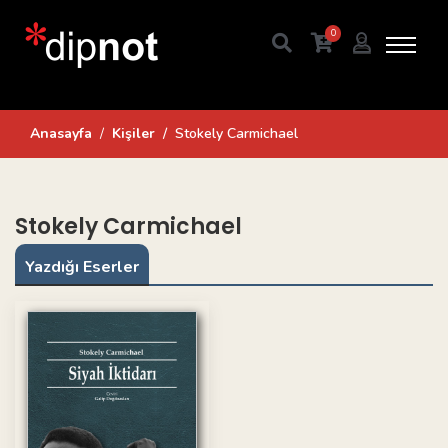
0
Anasayfa
Kişiler
Stokely Carmichael
Stokely Carmichael
Yazdığı Eserler