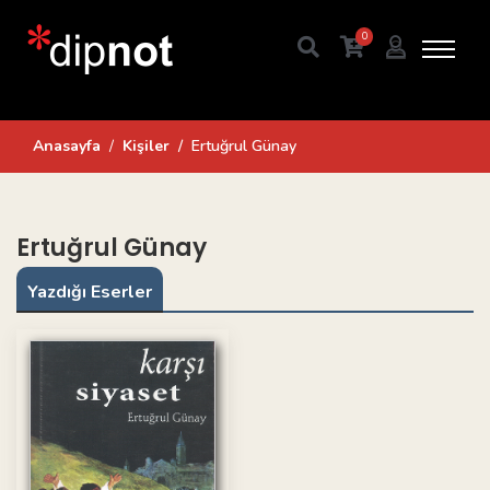
0
Anasayfa
Kişiler
Ertuğrul Günay
Ertuğrul Günay
Yazdığı Eserler