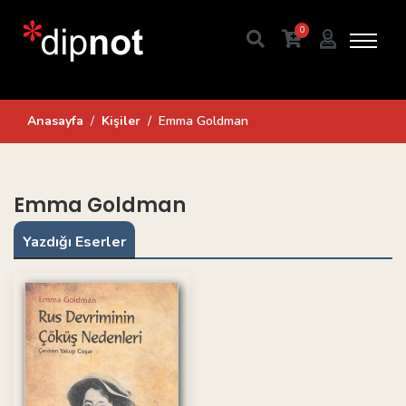
0
Anasayfa
Kişiler
Emma Goldman
Emma Goldman
Yazdığı Eserler