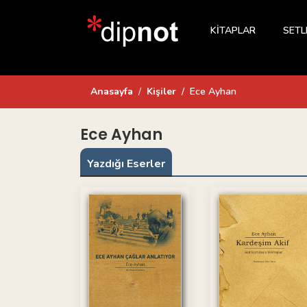
KİTAPLAR
SETL
Anasayfa
Kişiler
Ece Ayhan
Ece Ayhan
Yazdığı Eserler