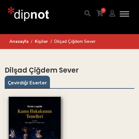
0
Anasayfa
Kişiler
Dilşad Çiğdem Sever
Dilşad Çiğdem Sever
Çevirdiği Eserler