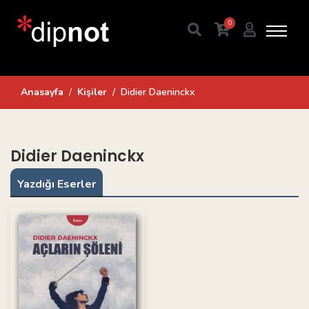
0
Anasayfa
Kişiler
Didier Daeninckx
Didier Daeninckx
Yazdığı Eserler