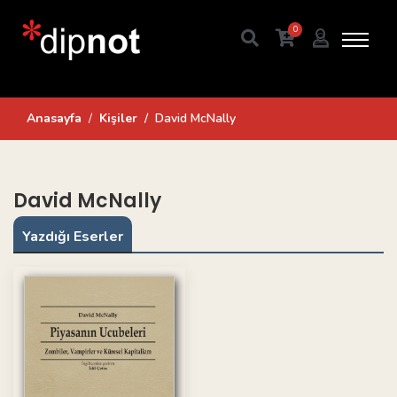
0
Anasayfa
Kişiler
David McNally
David McNally
Yazdığı Eserler