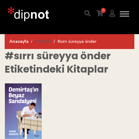
0
Anasayfa
Etiketler
#sırrı süreyya önder
#sırrı süreyya önder
Etiketindeki Kitaplar