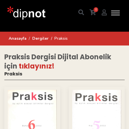
0
Anasayfa
Dergiler
Praksis
Praksis Dergisi Dijital Abonelik
için
tıklayınız!
Praksis