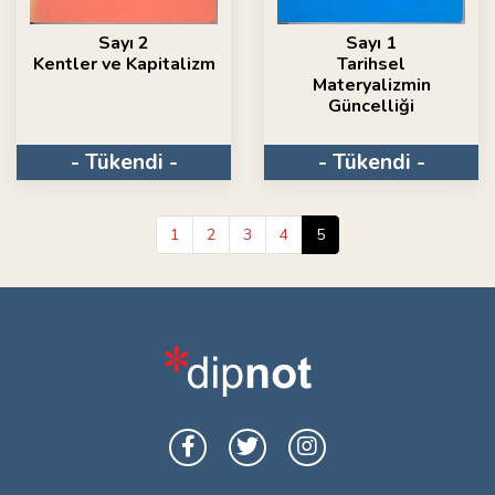
Sayı 2
Sayı 1
Kentler ve Kapitalizm
Tarihsel
Materyalizmin
Güncelliği
- Tükendi -
- Tükendi -
1
2
3
4
5