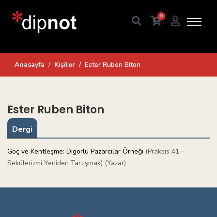
0
Anasayfa
Kişiler
Ester Ruben Biton
Ester Ruben Biton
Dergi
Göç ve Kentleşme: Digorlu Pazarcılar Örneği
(Praksis 41 -
Sekülerizmi Yeniden Tartışmak) (Yazar)