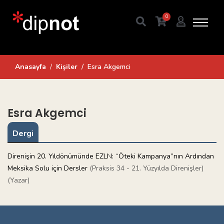
0
Anasayfa
Kişiler
Esra Akgemci
Esra Akgemci
Dergi
Direnişin 20. Yıldönümünde EZLN: “Öteki Kampanya”nın Ardından
Meksika Solu için Dersler
(Praksis 34 - 21. Yüzyılda Direnişler)
(Yazar)