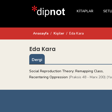
KİTAPLAR
SETL
Anasayfa
Kişiler
Eda Kara
Eda Kara
Dergi
Social Reproduction Theory: Remapping Class,
Recentering Oppression
(Praksis 48 - Marx 200) (Ya