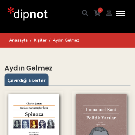
0
Anasayfa
Kişiler
Aydın Gelmez
Aydın Gelmez
Çevirdiği Eserler