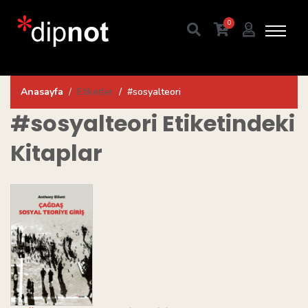
0
Anasayfa
Etiketler
#sosyalteori
#sosyalteori
Etiketindeki
Kitaplar