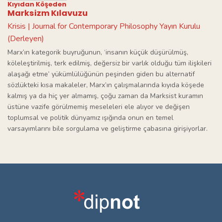
Kıyıdan Köşeden
Marksizm Kılavuzu
Krisis | Journal for Contemporary Philosophy Yayın Kurulu
(Derleyen)
Marx’ın kategorik buyruğunun, ‘insanın küçük düşürülmüş,
köleleştirilmiş, terk edilmiş, değersiz bir varlık olduğu tüm ilişkileri
alaşağı etme’ yükümlülüğünün peşinden giden bu alternatif
sözlükteki kısa makaleler, Marx’ın çalışmalarında kıyıda köşede
kalmış ya da hiç yer almamış, çoğu zaman da Marksist kuramın
üstüne vazife görülmemiş meseleleri ele alıyor ve değişen
toplumsal ve politik dünyamız ışığında onun en temel
varsayımlarını bile sorgulama ve geliştirme çabasına girişiyorlar.