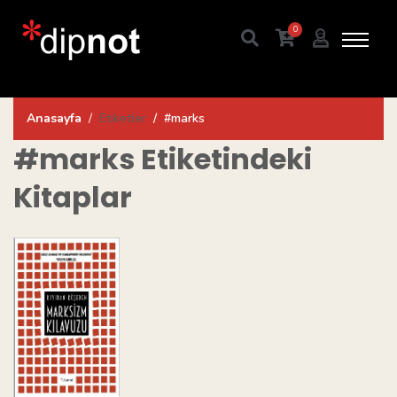
0
Anasayfa
Etiketler
#marks
#marks
Etiketindeki
Kitaplar