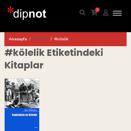
0
Anasayfa
Etiketler
#kölelik
#kölelik
Etiketindeki
Kitaplar